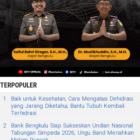
TERPOPULER
1
Baik untuk Kesehatan, Cara Mengatasi Dehidrasi
yang Jarang Diketahui, Bantu Tubuh Kembali
Terhidrasi
2
Bank Bengkulu Siap Sukseskan Undian Nasional
Tabungan Simpeda 2026, Ungu Band Meriahkan