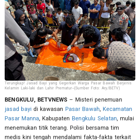
Terungkap! Jasad Bayi yang Gegerkan Warga Pasar Bawah Berjenis
Kelamin Laki-laki dan Lahir Prematur--(Sumber Foto: Ary/BETV)
BENGKULU, BETVNEWS
– Misteri penemuan
jasad bayi
di kawasan
Pasar Bawah
,
Kecamatan
Pasar Manna
, Kabupaten
Bengkulu Selatan
, mulai
menemukan titik terang. Polisi bersama tim
medis kini tengah mendalami fakta-fakta terkait