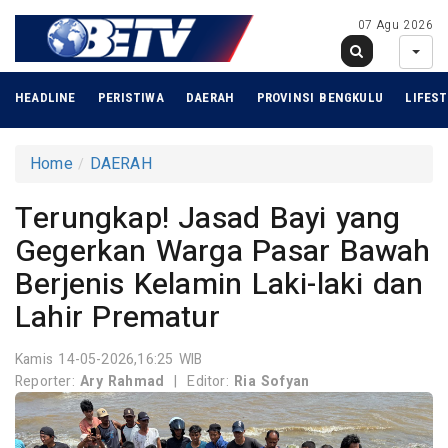
07 Agu 2026
HEADLINE
PERISTIWA
DAERAH
PROVINSI BENGKULU
LIFEST
Home
DAERAH
Terungkap! Jasad Bayi yang
Gegerkan Warga Pasar Bawah
Berjenis Kelamin Laki-laki dan
Lahir Prematur
Kamis 14-05-2026,16:25 WIB
Reporter:
Ary Rahmad
|
Editor:
Ria Sofyan