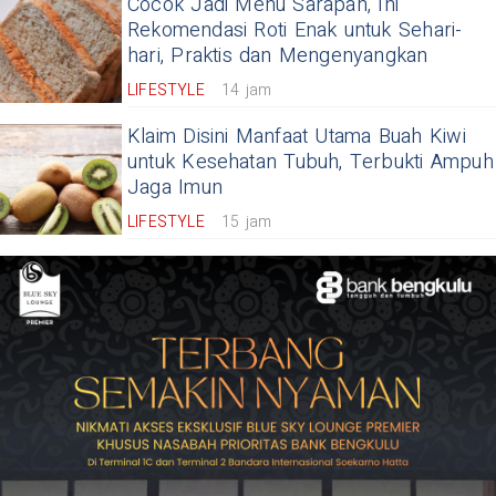
Cocok Jadi Menu Sarapan, Ini
Rekomendasi Roti Enak untuk Sehari-
hari, Praktis dan Mengenyangkan
LIFESTYLE
14 jam
Klaim Disini Manfaat Utama Buah Kiwi
untuk Kesehatan Tubuh, Terbukti Ampuh
Jaga Imun
LIFESTYLE
15 jam