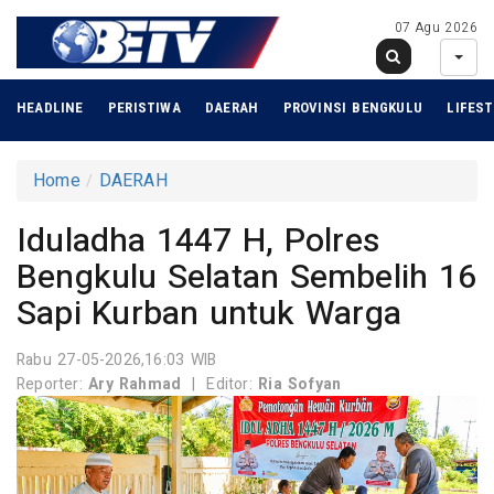
07 Agu 2026
HEADLINE
PERISTIWA
DAERAH
PROVINSI BENGKULU
LIFEST
Home
DAERAH
Iduladha 1447 H, Polres
Bengkulu Selatan Sembelih 16
Sapi Kurban untuk Warga
Rabu 27-05-2026,16:03 WIB
Reporter:
Ary Rahmad
|
Editor:
Ria Sofyan