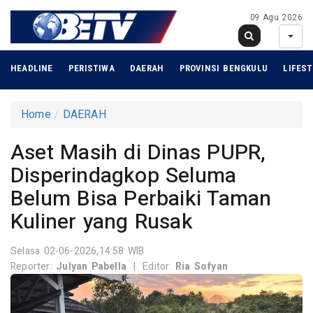
09 Agu 2026
HEADLINE
PERISTIWA
DAERAH
PROVINSI BENGKULU
LIFEST
Home
DAERAH
Aset Masih di Dinas PUPR,
Disperindagkop Seluma
Belum Bisa Perbaiki Taman
Kuliner yang Rusak
Selasa 02-06-2026,14:58 WIB
Reporter:
Julyan Pabella
|
Editor:
Ria Sofyan