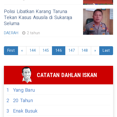
Polisi Libatkan Karang Taruna
Tekan Kasus Asusila di Sukaraja
Seluma
DAERAH
2 tahun
First
«
144
145
146
147
148
»
Last
CATATAN DAHLAN ISKAN
1
Yang Baru
2
20 Tahun
3
Enak Busuk