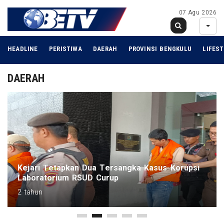
07 Agu 2026
HEADLINE
PERISTIWA
DAERAH
PROVINSI BENGKULU
LIFEST
DAERAH
Kejari Tetapkan Dua Tersangka Kasus Korupsi
Laboratorium RSUD Curup
2 tahun