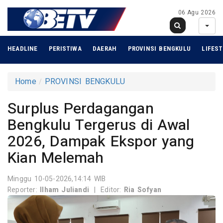
06 Agu 2026
HEADLINE
PERISTIWA
DAERAH
PROVINSI BENGKULU
LIFEST
Home
PROVINSI BENGKULU
Surplus Perdagangan
Bengkulu Tergerus di Awal
2026, Dampak Ekspor yang
Kian Melemah
Minggu 10-05-2026,14:14 WIB
Reporter:
Ilham Juliandi
|
Editor:
Ria Sofyan