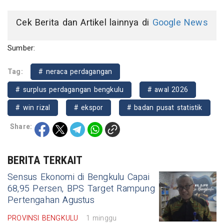
Cek Berita dan Artikel lainnya di
Google News
Sumber:
Tag:
# neraca perdagangan
# surplus perdagangan bengkulu
# awal 2026
# win rizal
# ekspor
# badan pusat statistik
Share:
BERITA TERKAIT
Sensus Ekonomi di Bengkulu Capai
68,95 Persen, BPS Target Rampung
Pertengahan Agustus
PROVINSI BENGKULU
1 minggu