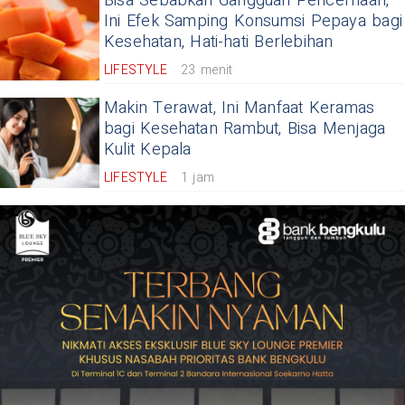
Bisa Sebabkan Gangguan Pencernaan,
Ini Efek Samping Konsumsi Pepaya bagi
Kesehatan, Hati-hati Berlebihan
LIFESTYLE
23 menit
Makin Terawat, Ini Manfaat Keramas
bagi Kesehatan Rambut, Bisa Menjaga
Kulit Kepala
LIFESTYLE
1 jam