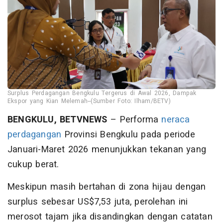
Surplus Perdagangan Bengkulu Tergerus di Awal 2026, Dampak
Ekspor yang Kian Melemah--(Sumber Foto: Ilham/BETV)
BENGKULU, BETVNEWS
– Performa
neraca
perdagangan
Provinsi Bengkulu pada periode
Januari-Maret 2026 menunjukkan tekanan yang
cukup berat.
Meskipun masih bertahan di zona hijau dengan
surplus sebesar US$7,53 juta, perolehan ini
merosot tajam jika disandingkan dengan catatan