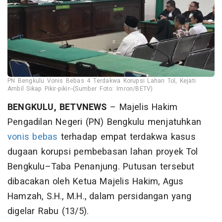
PN Bengkulu Vonis Bebas 4 Terdakwa Korupsi Lahan Tol, Kejati
Ambil Sikap Pikir-pikir--(Sumber Foto: Imron/BETV)
BENGKULU, BETVNEWS
– Majelis Hakim
Pengadilan Negeri (PN) Bengkulu menjatuhkan
vonis bebas
terhadap empat terdakwa kasus
dugaan korupsi pembebasan lahan proyek Tol
Bengkulu–Taba Penanjung. Putusan tersebut
dibacakan oleh Ketua Majelis Hakim, Agus
Hamzah, S.H., M.H., dalam persidangan yang
digelar Rabu (13/5).