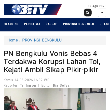
09 Agu 2026
HEADLINE
PERISTIWA
DAERAH
PROVINSI BENGKULU
LIFEST
Home
PROVINSI BENGKULU
PN Bengkulu Vonis Bebas 4
Terdakwa Korupsi Lahan Tol,
Kejati Ambil Sikap Pikir-pikir
Kamis 14-05-2026,16:32 WIB
Reporter:
Tri Imron
|
Editor:
Ria Sofyan