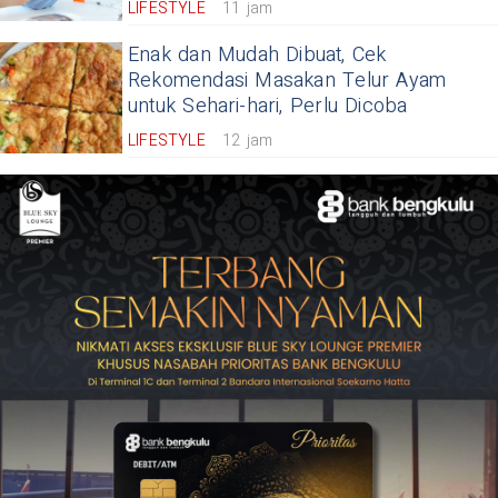
LIFESTYLE
11 jam
Enak dan Mudah Dibuat, Cek
Rekomendasi Masakan Telur Ayam
untuk Sehari-hari, Perlu Dicoba
LIFESTYLE
12 jam