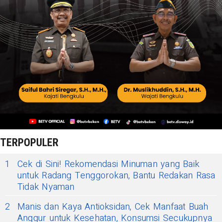
TERPOPULER
1
Cek di Sini! Rekomendasi Minuman yang Baik
untuk Radang Tenggorokan, Bantu Redakan Rasa
Tidak Nyaman
2
Manis dan Kaya Antioksidan, Cek Manfaat Buah
Anggur untuk Kesehatan, Konsumsi Secukupnya