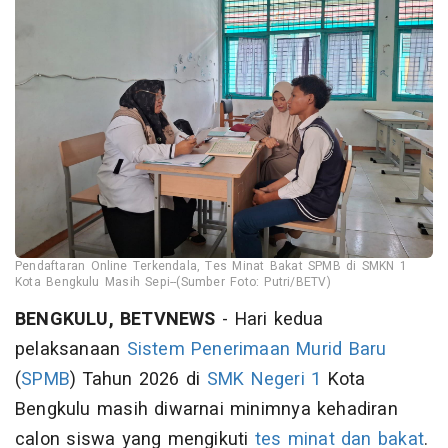
Pendaftaran Online Terkendala, Tes Minat Bakat SPMB di SMKN 1
Kota Bengkulu Masih Sepi--(Sumber Foto: Putri/BETV)
BENGKULU, BETVNEWS
- Hari kedua
pelaksanaan
Sistem Penerimaan Murid Baru
(
SPMB
) Tahun 2026 di
SMK Negeri 1
Kota
Bengkulu masih diwarnai minimnya kehadiran
calon siswa yang mengikuti
tes minat dan bakat
.