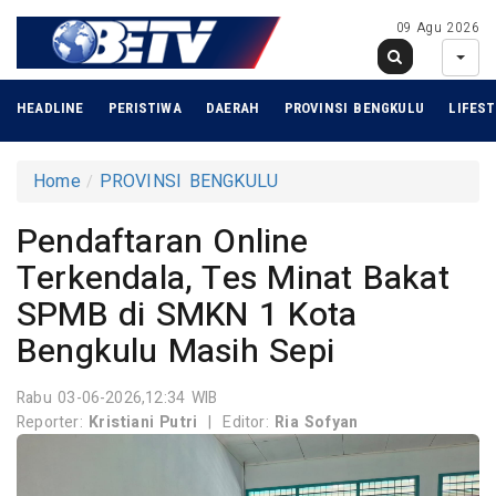
09 Agu 2026
HEADLINE
PERISTIWA
DAERAH
PROVINSI BENGKULU
LIFEST
Home
PROVINSI BENGKULU
Pendaftaran Online
Terkendala, Tes Minat Bakat
SPMB di SMKN 1 Kota
Bengkulu Masih Sepi
Rabu 03-06-2026,12:34 WIB
Reporter:
Kristiani Putri
|
Editor:
Ria Sofyan