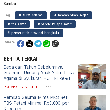
Sumber:
Tag:
# surat edaran
# tandan buah segar
# tbs sawit
# pabrik kelapa sawit
# pemerintah provinsi bengkulu
Share:
BERITA TERKAIT
Beda dari Tahun Sebelumnya,
Gubernur Undang Anak Yatim Lintas
Agama di Syukuran HUT RI ke-81
PROVINSI BENGKULU
1 hari
Pemkab Seluma Minta PKS Beli
TBS Petani Minimal Rp3.000 per
Kilogram