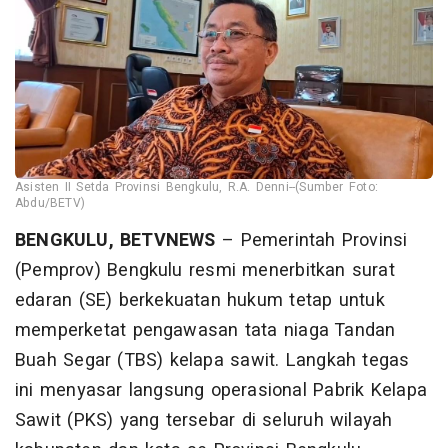
Asisten II Setda Provinsi Bengkulu, R.A. Denni--(Sumber Foto:
Abdu/BETV)
BENGKULU, BETVNEWS
– Pemerintah Provinsi
(Pemprov) Bengkulu resmi menerbitkan surat
edaran (SE) berkekuatan hukum tetap untuk
memperketat pengawasan tata niaga Tandan
Buah Segar (TBS) kelapa sawit. Langkah tegas
ini menyasar langsung operasional Pabrik Kelapa
Sawit (PKS) yang tersebar di seluruh wilayah