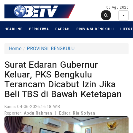
06 Agu 2026
HEADLINE
PERISTIWA
DAERAH
PROVINSI BENGKULU
LIFEST
Home
PROVINSI BENGKULU
Surat Edaran Gubernur
Keluar, PKS Bengkulu
Terancam Dicabut Izin Jika
Beli TBS di Bawah Ketetapan
Kamis 04-06-2026,16:18 WIB
Reporter:
Abdu Rahman
|
Editor:
Ria Sofyan